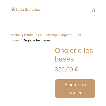
Accueil
/
Boutique
/
E-Learning
/
Onglerie - Les
bases
/ Onglerie les bases
Onglerie les
bases
320,00
€
quantité
Ajouter au
de
Onglerie
panier
les
bases