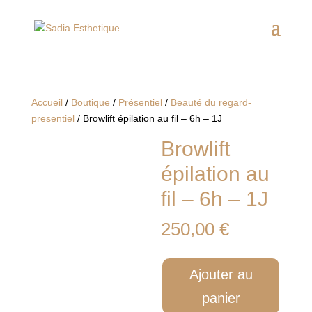
Accueil
/
Boutique
/
Présentiel
/
Beauté du regard-
presentiel
/ Browlift épilation au fil – 6h – 1J
Browlift
épilation au
fil – 6h – 1J
250,00
€
quantité
Ajouter au
de
Browlift
panier