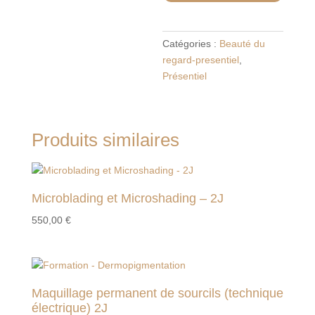
épilation
au
fil
Catégories :
Beauté du
-
regard-presentiel
,
6h
Présentiel
-
1J
Produits similaires
Microblading et Microshading – 2J
550,00
€
Maquillage permanent de sourcils (technique
électrique) 2J