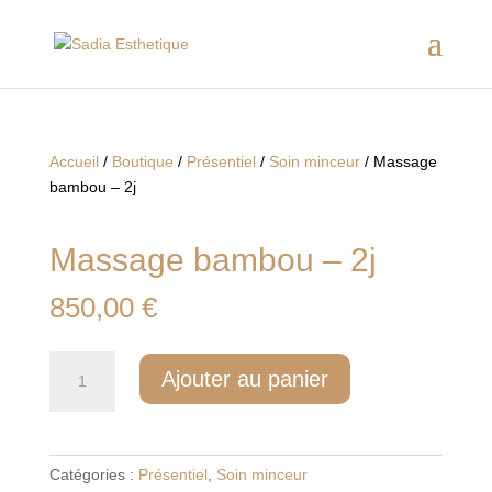
Accueil
/
Boutique
/
Présentiel
/
Soin minceur
/ Massage
bambou – 2j
Massage bambou – 2j
850,00
€
quantité
Ajouter au panier
de
Massage
bambou
-
Catégories :
Présentiel
,
Soin minceur
2j