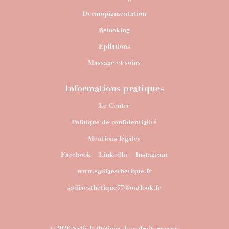
Dermopigmentation
Relooking
Epilations
Massage et soins
Informations pratiques
Le Centre
Politique de confidentialité
Mentions légales
Facebook
– LinkedIn –
Instagram
www.sadiaesthetique.fr
sadiaesthetique77@outlook.fr
© 2026 Sadia Esthétique. Tous droits réservés